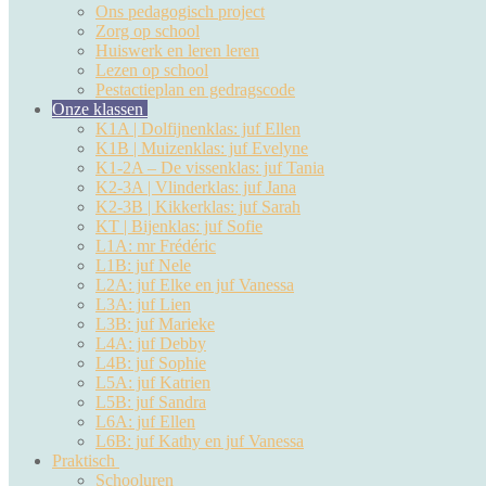
Ons pedagogisch project
Zorg op school
Huiswerk en leren leren
Lezen op school
Pestactieplan en gedragscode
Onze klassen
K1A | Dolfijnenklas: juf Ellen
K1B | Muizenklas: juf Evelyne
K1-2A – De vissenklas: juf Tania
K2-3A | Vlinderklas: juf Jana
K2-3B | Kikkerklas: juf Sarah
KT | Bijenklas: juf Sofie
L1A: mr Frédéric
L1B: juf Nele
L2A: juf Elke en juf Vanessa
L3A: juf Lien
L3B: juf Marieke
L4A: juf Debby
L4B: juf Sophie
L5A: juf Katrien
L5B: juf Sandra
L6A: juf Ellen
L6B: juf Kathy en juf Vanessa
Praktisch
Schooluren