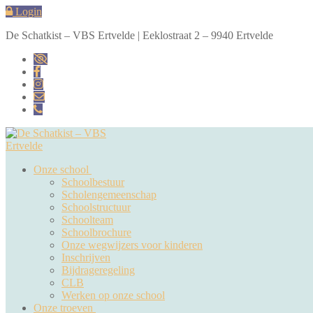
Naar
Menu
Sluiten
Login
de
De Schatkist – VBS Ertvelde | Eeklostraat 2 – 9940 Ertvelde
inhoud
springen
Onze school
Schoolbestuur
Scholengemeenschap
Schoolstructuur
Schoolteam
Schoolbrochure
Onze wegwijzers voor kinderen
Inschrijven
Bijdrageregeling
CLB
Werken op onze school
Onze troeven