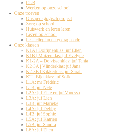
CLB
Werken op onze school
Onze troeven
Ons pedagogisch project
Zorg op school
Huiswerk en leren leren
Lezen op school
Pestactieplan en gedragscode
Onze klassen
K1A | Dolfijnenklas: juf Ellen
K1B | Muizenklas: juf Evelyne
K1-2A – De vissenklas: juf Tania
K2-3A | Vlinderklas: juf Jana
K2-3B | Kikkerklas: juf Sarah
KT | Bijenklas: juf Sofie
L1A: mr Frédéric
L1B: juf Nele
L2A: juf Elke en juf Vanessa
L3A: juf Lien
L3B: juf Marieke
L4A: juf Debby
L4B: juf Sophie
L5A: juf Katrien
L5B: juf Sandra
L6A: juf Ellen