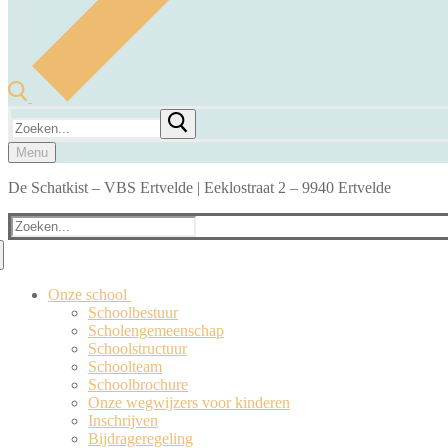
Zoeken
naar:
Menu
De Schatkist – VBS Ertvelde | Eeklostraat 2 – 9940 Ertvelde
Zoeken
naar:
Onze school
Schoolbestuur
Scholengemeenschap
Schoolstructuur
Schoolteam
Schoolbrochure
Onze wegwijzers voor kinderen
Inschrijven
Bijdrageregeling