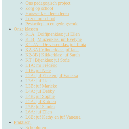
Ons pedagogisch project
Zorg op school
Huiswerk en leren leren
Lezen op school
Pestactieplan en gedragscode
Onze klassen
K1A | Dolfijnenklas: juf Ellen
K1B | Muizenklas: juf Evelyne
K1-2A – De vissenklas: juf Tania
K2-3A | Vlinderklas: juf Jana
K2-3B | Kikkerklas: juf Sarah
KT | Bijenklas: juf Sofie
L1A: mr Frédéric
L1B: juf Nele
L2A: juf Elke en juf Vanessa
L3A: juf Lien
L3B: juf Marieke
L4A: juf Debby
L4B: juf Sophie
L5A: juf Katrien
L5B: juf Sandra
L6A: juf Ellen
L6B: juf Kathy en juf Vanessa
Praktisch
Schooluren