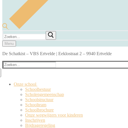
Zoeken
naar:
Menu
De Schatkist – VBS Ertvelde | Eeklostraat 2 – 9940 Ertvelde
Zoeken
naar:
Onze school
Schoolbestuur
Scholengemeenschap
Schoolstructuur
Schoolteam
Schoolbrochure
Onze wegwijzers voor kinderen
Inschrijven
Bijdrageregeling