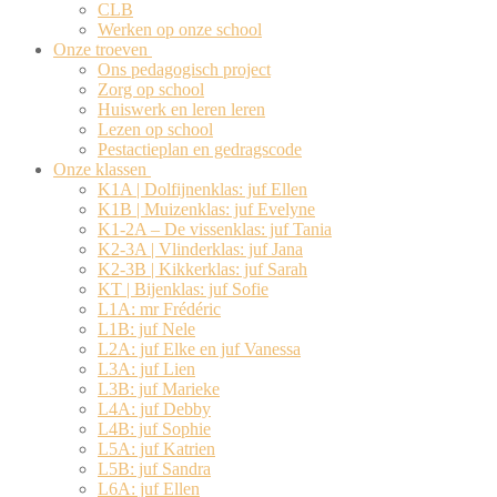
CLB
Werken op onze school
Onze troeven
Ons pedagogisch project
Zorg op school
Huiswerk en leren leren
Lezen op school
Pestactieplan en gedragscode
Onze klassen
K1A | Dolfijnenklas: juf Ellen
K1B | Muizenklas: juf Evelyne
K1-2A – De vissenklas: juf Tania
K2-3A | Vlinderklas: juf Jana
K2-3B | Kikkerklas: juf Sarah
KT | Bijenklas: juf Sofie
L1A: mr Frédéric
L1B: juf Nele
L2A: juf Elke en juf Vanessa
L3A: juf Lien
L3B: juf Marieke
L4A: juf Debby
L4B: juf Sophie
L5A: juf Katrien
L5B: juf Sandra
L6A: juf Ellen