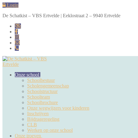
Naar
Menu
Sluiten
Login
de
De Schatkist – VBS Ertvelde | Eeklostraat 2 – 9940 Ertvelde
inhoud
springen
Onze school
Schoolbestuur
Scholengemeenschap
Schoolstructuur
Schoolteam
Schoolbrochure
Onze wegwijzers voor kinderen
Inschrijven
Bijdrageregeling
CLB
Werken op onze school
Onze troeven