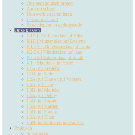
Ons pedagogisch project
Zorg op school
Huiswerk en leren leren
Lezen op school
Pestactieplan en gedragscode
Onze klassen
K1A | Dolfijnenklas: juf Ellen
K1B | Muizenklas: juf Evelyne
K1-2A – De vissenklas: juf Tania
K2-3A | Vlinderklas: juf Jana
K2-3B | Kikkerklas: juf Sarah
KT | Bijenklas: juf Sofie
L1A: mr Frédéric
L1B: juf Nele
L2A: juf Elke en juf Vanessa
L3A: juf Lien
L3B: juf Marieke
L4A: juf Debby
L4B: juf Sophie
L5A: juf Katrien
L5B: juf Sandra
L6A: juf Ellen
L6B: juf Kathy en juf Vanessa
Praktisch
Schooluren