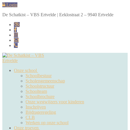
Naar
Menu
Sluiten
Login
de
De Schatkist – VBS Ertvelde | Eeklostraat 2 – 9940 Ertvelde
inhoud
springen
Onze school
Schoolbestuur
Scholengemeenschap
Schoolstructuur
Schoolteam
Schoolbrochure
Onze wegwijzers voor kinderen
Inschrijven
Bijdrageregeling
CLB
Werken op onze school
Onze troeven