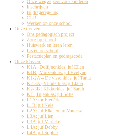
Onze wegwijzers voor kinderen
Inschrijven
Bijdrageregeling
CLB
Werken op onze school
Onze troeven
Ons pedagogisch project
Zorg op school
Huiswerk en leren leren
Lezen op school
Pestactieplan en gedragscode
Onze klassen
K1A | Dolfijnenklas: juf Ellen
K1B | Muizenklas: juf Evelyne
K1-2A – De vissenklas: juf Tania
K2-3A | Vlinderklas: juf Jana
K2-3B | Kikkerklas: juf Sarah
KT | Bijenklas: juf Sofie
L1A: mr Frédéric
L1B: juf Nele
L2A: juf Elke en juf Vanessa
L3A: juf Lien
L3B: juf Marieke
L4A: juf Debby
L4B: juf Sophie