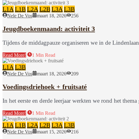
L1A
L1B
L2A
L2B
L3A
L3B
Nele De Vos
maart 18, 2026
256
Jeugdboekenmaand: activiteit 3
Tijdens de middagpauze organiseren we in de Lindenlaan 
Read More!
1 Min Read
L1A
L3B
Nele De Vos
maart 18, 2026
209
Voedingsdriehoek + fruitsaté
In het eerste en derde leerjaar werkten we rond het th
Read More!
1 Min Read
L1A
L1B
L2A
L2B
L3A
L3B
Nele De Vos
maart 15, 2026
216