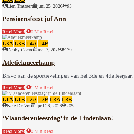
Lien Tratsaert
juni 25, 2026
93
Pensioensfeest juf Ann
Read More!
0 Min Read
L3A
L3B
L4A
L4B
Debby Coene
mei 7, 2026
179
Atletiekmeerkamp
Bravo aan de sportievelingen van het 3de en 4de leerjaar.
Read More!
1 Min Read
L1A
L1B
L2A
L2B
L3A
L3B
Nele De Vos
april 26, 2026
205
‘Vlaanderenleestdag’ in de Lindenlaan!
Read More!
0 Min Read