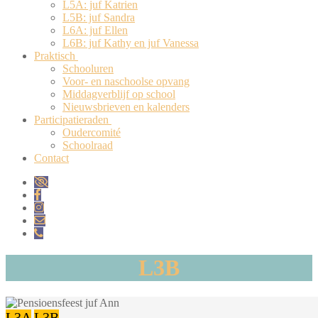
L5A: juf Katrien
L5B: juf Sandra
L6A: juf Ellen
L6B: juf Kathy en juf Vanessa
Praktisch
Schooluren
Voor- en naschoolse opvang
Middagverblijf op school
Nieuwsbrieven en kalenders
Participatieraden
Oudercomité
Schoolraad
Contact
L3B
L3A
L3B