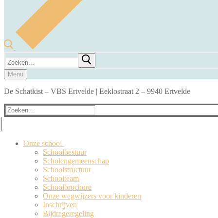
Zoeken
naar:
Menu
De Schatkist – VBS Ertvelde | Eeklostraat 2 – 9940 Ertvelde
Zoeken
naar:
Onze school
Schoolbestuur
Scholengemeenschap
Schoolstructuur
Schoolteam
Schoolbrochure
Onze wegwijzers voor kinderen
Inschrijven
Bijdrageregeling