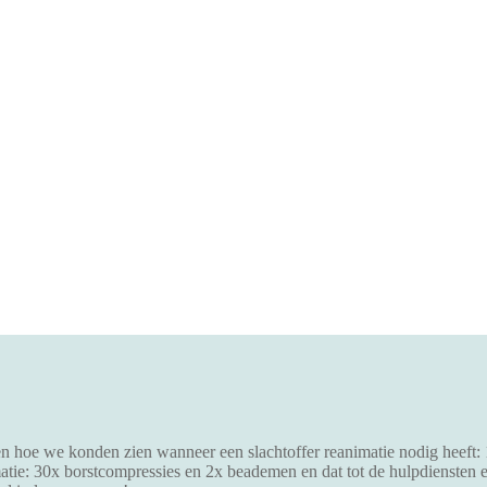
n hoe we konden zien wanneer een slachtoffer reanimatie nodig heeft: 
atie: 30x borstcompressies en 2x beademen en dat tot de hulpdiensten 