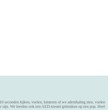
10 seconden kijken, voelen, luisteren of we ademhaling zien, voelen
er zijn. We leerden ook een AED-toestel gebruiken op een pop. Heel