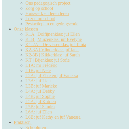
Ons pedagogisch project
Zorg op school
Huiswerk en leren leren
Lezen op school
Pestactieplan en gedragscode
Onze klassen
K1A | Dolfijnenklas: juf Ellen
K1B | Muizenklas: juf Evelyne
K1-2A – De vissenklas: juf Tania
K2-3A | Vlinderklas: juf Jana
K2-3B | Kikkerklas: juf Sarah
KT | Bijenklas: juf Sofie
L1A: mr Frédéric
L1B: juf Nele
L2A: juf Elke en juf Vanessa
L3A: juf Lien
L3B: juf Marieke
L4A: juf Debby
L4B: juf Sophie
L5A: juf Katrien
L5B: juf Sandra
L6A: juf Ellen
L6B: juf Kathy en juf Vanessa
Praktisch
Schooluren