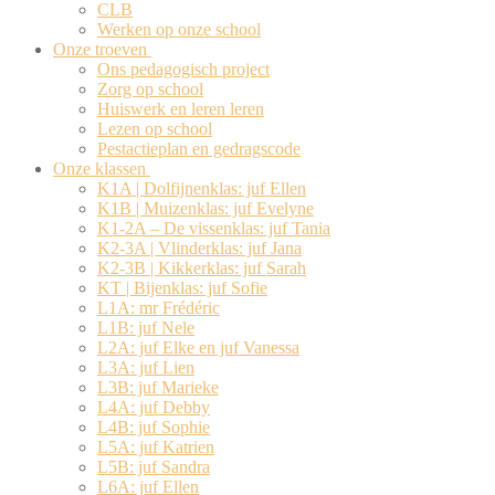
CLB
Werken op onze school
Onze troeven
Ons pedagogisch project
Zorg op school
Huiswerk en leren leren
Lezen op school
Pestactieplan en gedragscode
Onze klassen
K1A | Dolfijnenklas: juf Ellen
K1B | Muizenklas: juf Evelyne
K1-2A – De vissenklas: juf Tania
K2-3A | Vlinderklas: juf Jana
K2-3B | Kikkerklas: juf Sarah
KT | Bijenklas: juf Sofie
L1A: mr Frédéric
L1B: juf Nele
L2A: juf Elke en juf Vanessa
L3A: juf Lien
L3B: juf Marieke
L4A: juf Debby
L4B: juf Sophie
L5A: juf Katrien
L5B: juf Sandra
L6A: juf Ellen