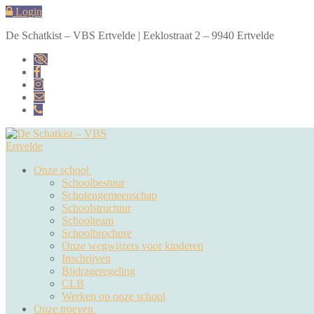
Naar
Menu
Sluiten
Login
de
De Schatkist – VBS Ertvelde | Eeklostraat 2 – 9940 Ertvelde
inhoud
springen
Onze school
Schoolbestuur
Scholengemeenschap
Schoolstructuur
Schoolteam
Schoolbrochure
Onze wegwijzers voor kinderen
Inschrijven
Bijdrageregeling
CLB
Werken op onze school
Onze troeven