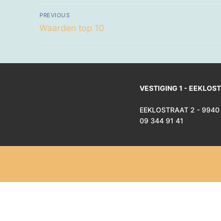
Berichtnavigatie
PREVIOUS
Previous
Waarden top 10
post:
VESTIGING 1 - EEKLOS
EEKLOSTRAAT 2 - 9940
09 344 91 41