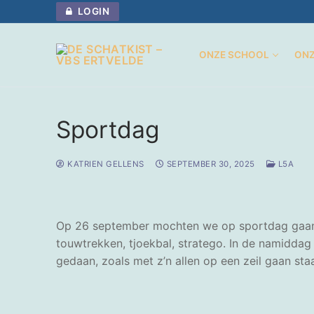
Naar
LOGIN
de
inhoud
ONZE SCHOOL
ONZ
springen
Sportdag
KATRIEN GELLENS
SEPTEMBER 30, 2025
L5A
Op 26 september mochten we op sportdag gaan aa
touwtrekken, tjoekbal, stratego. In de namidda
gedaan, zoals met z’n allen op een zeil gaan st